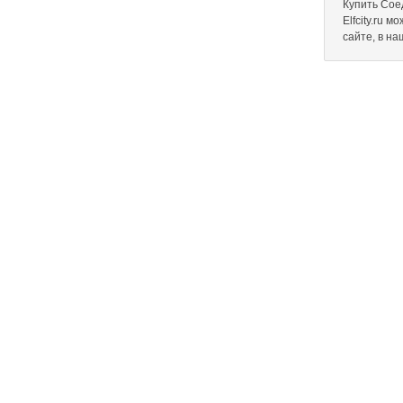
Купить Сое
Elfcity.ru 
сайте, в н