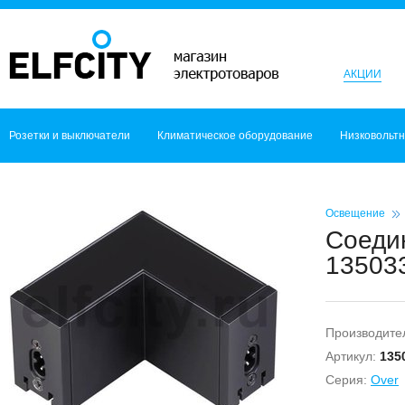
АКЦИИ
Розетки и выключатели
Климатическое оборудование
Низковольт
Освещение
Соедин
135033
Производите
Артикул:
135
Серия:
Over