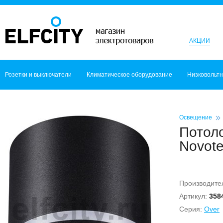
АКЦИИ
Розетки и выключатели
Климатическое оборудование
Низковольт
Освещение
Потол
Novote
Производите
Артикул:
358
Серия:
Over