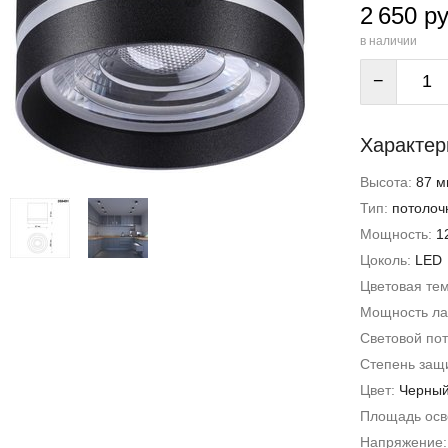
2 650 ру
в наличии
−
Характер
Высота:
87 м
Тип:
потолоч
Мощность:
1
Цоколь:
LED
Цветовая те
Мощность л
Световой пот
Степень защи
Цвет:
Черны
Площадь ос
Напряжение