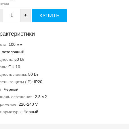
личии
+
КУПИТЬ
рактеристики
ота:
100 мм
:
потолочный
ность:
50 Вт
оль:
GU 10
ность лампы:
50 Вт
пень защиты (IP):
IP20
т:
Черный
щадь освещения:
2.8 м2
ряжение:
220-240 V
т арматуры:
Черный