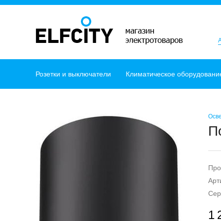
Розетки и выключатели
Климатическое оборудовани
Осв
П
Про
Арт
Сер
1 