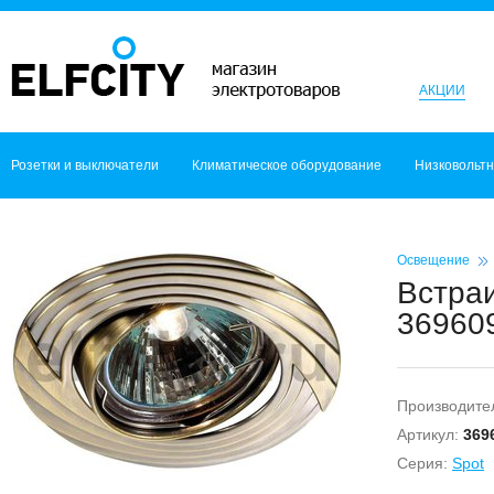
АКЦИИ
Розетки и выключатели
Климатическое оборудование
Низковольт
Освещение
Встраи
369609
Производите
Артикул:
369
Серия:
Spot