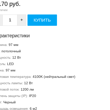
170 руб.
личии
+
КУПИТЬ
рактеристики
рина:
97 мм
:
потолочный
ность:
12 Вт
оль:
LED
на:
97 мм
товая температура:
4100K (нейтральный свет)
ность лампы:
12 Вт
товой поток:
1200 лм
пень защиты (IP):
IP20
т:
Черный
щадь освещения:
6 м2