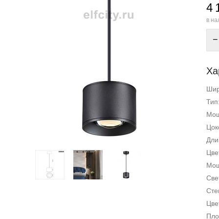
4 
в на
−
Ха
Ши
Тип
Мощ
Цок
Дли
Цве
Мощ
Све
Сте
Цве
Пло