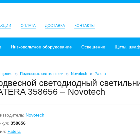
АКЦИИ
ОПЛАТА
ДОСТАВКА
КОНТАКТЫ
е
Низковольтное оборудование
Освещение
Щиты, шка
ещение
Подвесные светильники
Novotech
Patera
одвесной светодиодный светильн
ATERA 358656 – Novotech
изводитель:
Novotech
икул:
358656
ия:
Patera