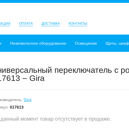
АКЦИИ
ОПЛАТА
ДОСТАВКА
КОНТАКТЫ
е
Низковольтное оборудование
Освещение
Щиты, шка
ниверсальный переключатель с роз
17613 – Gira
изводитель:
Gira
икул:
017613
 данный момент товар отсутствует в продаже.