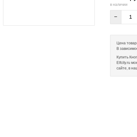
в наличии
−
Цена товар
В зависимо
Купить Кно
Elfcity.ru 
сайте, в н