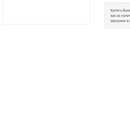
Купить Выкл
как за нал
магазине в