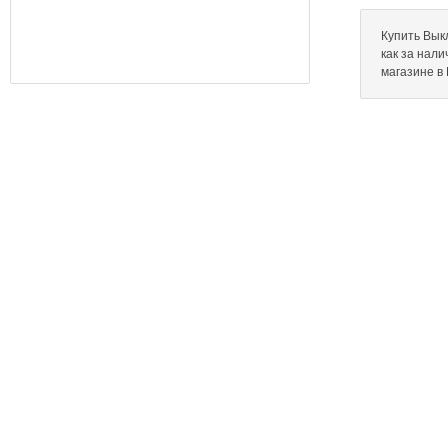
Купить Выкл
как за нал
магазине в