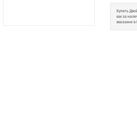
Купить Двой
как за нал
магазине в