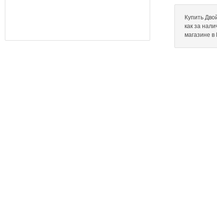
Купить Двой
как за нал
магазине в