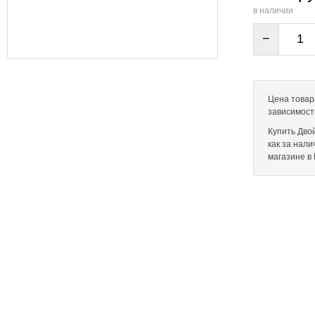
в наличии
−
Цена товара
зависимост
Купить Двой
как за нал
магазине в