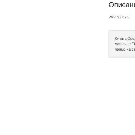
Описан
PVV N2 675
Купить Сое
магазине El
прямо на с