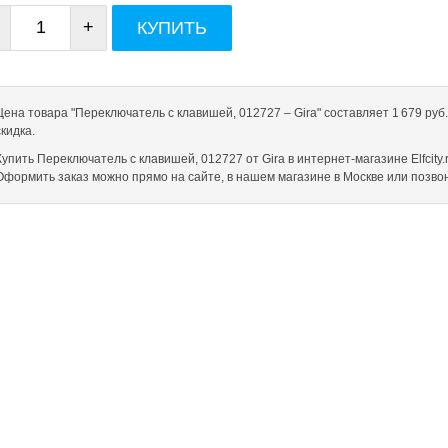
+
КУПИТЬ
Цена товара "Переключатель с клавишей, 012727 – Gira" составляет 1 679 ру
скидка.
Купить Переключатель с клавишей, 012727 от Gira в интернет-магазине Elfcity.
Оформить заказ можно прямо на сайте, в нашем магазине в Москве или позв