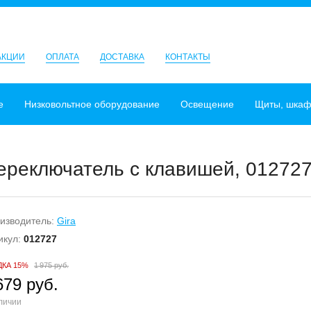
АКЦИИ
ОПЛАТА
ДОСТАВКА
КОНТАКТЫ
е
Низковольтное оборудование
Освещение
Щиты, шка
ереключатель с клавишей, 012727
изводитель:
Gira
икул:
012727
ДКА 15%
1 975 руб.
679 руб.
личии