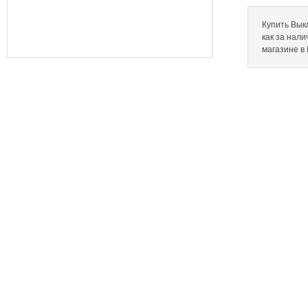
Купить Выкл
как за нал
магазине в