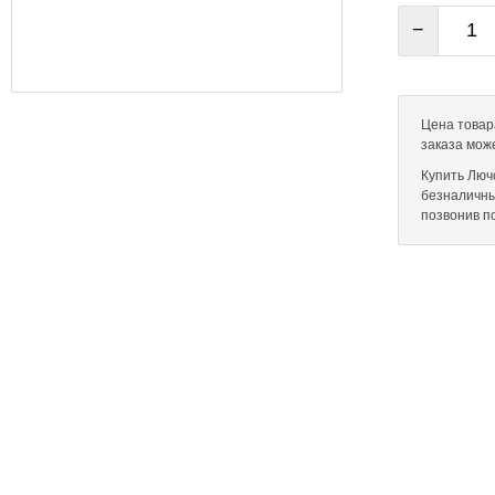
−
Цена товара
заказа мож
Купить Лючо
безналичны
позвонив п