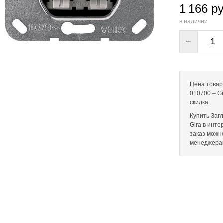
1 166 ру
в наличии
−
Цена товар
010700 – Gi
скидка.
Купить Заг
Gira в инте
заказ можн
менеджера