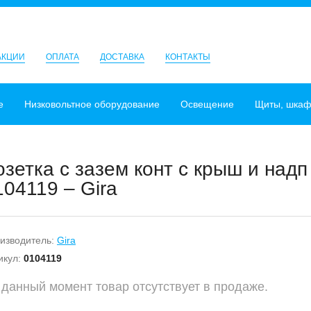
АКЦИИ
ОПЛАТА
ДОСТАВКА
КОНТАКТЫ
е
Низковольтное оборудование
Освещение
Щиты, шка
озетка с зазем конт с крыш и над
104119 – Gira
изводитель:
Gira
икул:
0104119
 данный момент товар отсутствует в продаже.