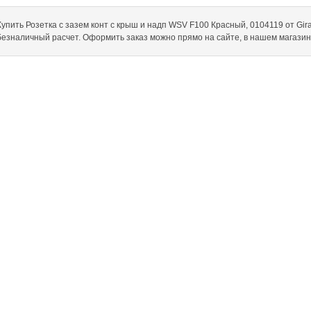
Купить Розетка с зазем конт с крыш и надп WSV F100 Красный, 0104119 от Gira 
безналичный расчет. Оформить заказ можно прямо на сайте, в нашем магази