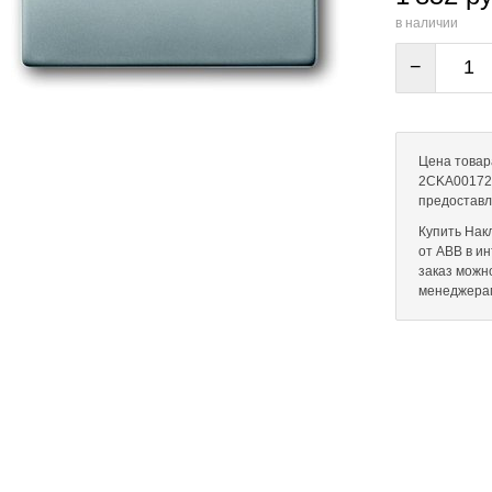
в наличии
−
Цена товара
2CKA001724
предоставл
Купить Нак
от ABB в ин
заказ можн
менеджера