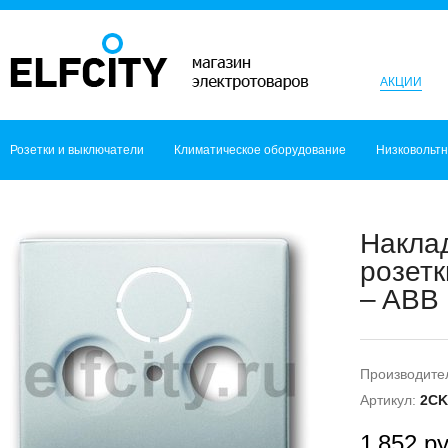
АКЦИИ
Розетки и выключатели
Климатическое оборудование
Низковольт
Наклад
розетк
– ABB
Производите
Артикул:
2CK
1 852 ру