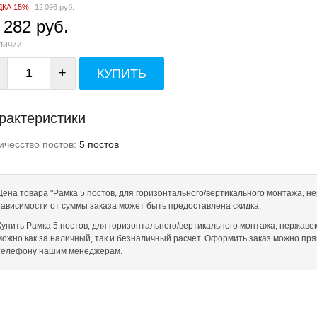
ДКА 15%
12 096 руб.
 282 руб.
личии
+
КУПИТЬ
рактеристики
ичесство постов:
5 постов
Цена товара "Рамка 5 постов, для горизонтального/вертикального монтажа, не
зависимости от суммы заказа может быть предоставлена скидка.
Купить Рамка 5 постов, для горизонтального/вертикального монтажа, нержавеющ
можно как за наличный, так и безналичный расчет. Оформить заказ можно пря
телефону нашим менеджерам.