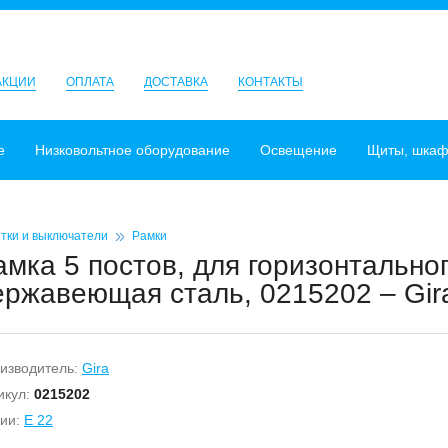
АКЦИИ
ОПЛАТА
ДОСТАВКА
КОНТАКТЫ
е
Низковольтное оборудование
Освещение
Щиты, шка
тки и выключатели
Рамки
амка 5 постов, для горизонтально
ержавеющая сталь, 0215202 – Gir
изводитель:
Gira
икул:
0215202
ии:
E 22