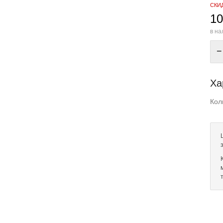
СКИ
10
в на
−
Ха
Кол