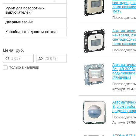
светодиодных
ламп накалив
Ручки для поворотных
кость
выключателей
Производитель
Дверные звонки
Автоматическ
Коробки накладного монтажа
нейтрали, 230
светодиодных
ламп накалив
Цена, руб.
Производитель
Автоматическ
только в наличии
В~ , 40-300В
подключение,
глянцевый
Производитель
Артикул:
MGU5
Автоматическ
В, угол сраб
градусов, ко
Производитель
Артикул:
37750