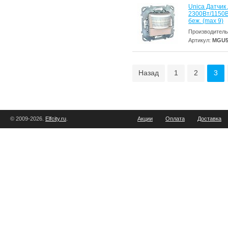
Unica Датчик
2300Вт/1150В
беж. (max 9)
Производитель
Артикул:
MGU5
Назад
1
2
3
© 2009-2026.
Elfcity.ru
.
Акции
Оплата
Доставка