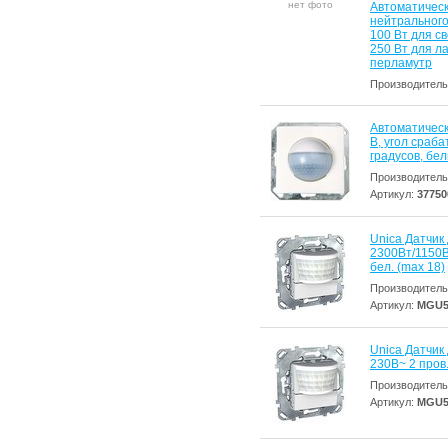
нет фото
Автоматическ
нейтрального 
100 Вт для с
250 Вт для л
перламутр
Производитель
Автоматическ
В, угол сраб
градусов, бе
Производитель
Артикул:
37750
Unica Датчик
2300Вт/1150В
бел. (max 18)
Производитель
Артикул:
MGU5
Unica Датчик
230В~ 2 пров.
Производитель
Артикул:
MGU5