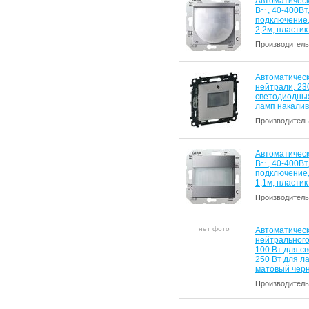
Автоматическ
В~ , 40-400В
подключение
2,2м; пласти
Производитель
Автоматическ
нейтрали, 230
светодиодных
ламп накали
Производитель
Автоматическ
В~ , 40-400В
подключение
1,1м; пласти
Производитель
нет фото
Автоматическ
нейтрального 
100 Вт для с
250 Вт для л
матовый чер
Производитель