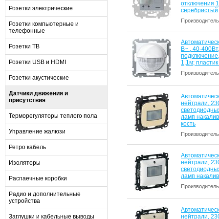
отключения 1
Розетки электрические
серебристый
Производитель
Розетки компьютерные и
телефонные
Автоматическ
Розетки ТВ
В~ , 40-400В
подключение
Розетки USB и HDMI
1,1м; пласти
Производитель
Розетки акустические
Датчики движения и
Автоматическ
присутствия
нейтрали, 230
светодиодных
Терморегуляторы теплого пола
ламп накалив
кость
Управление жалюзи
Производитель
Ретро кабель
Автоматическ
нейтрали, 230
Изоляторы
светодиодных
ламп накалив
Распаечные коробки
Производитель
Радио и дополнительные
устройства
Автоматическ
Заглушки и кабельные выводы
нейтрали, 230