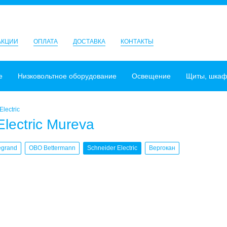
АКЦИИ
ОПЛАТА
ДОСТАВКА
КОНТАКТЫ
е
Низковольтное оборудование
Освещение
Щиты, шка
Electric
Electric Mureva
egrand
OBO Bettermann
Schneider Electric
Вергокан