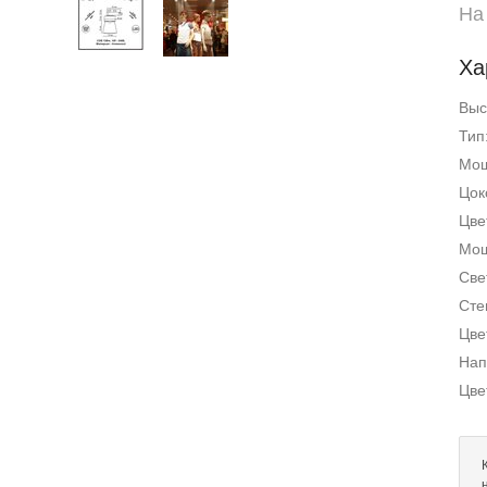
На
Ха
Выс
Тип
Мощ
Цок
Цве
Мощ
Све
Сте
Цве
Нап
Цве