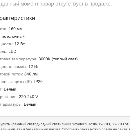
 данный момент товар отсутствует в продаже.
рактеристики
ота:
160 мм
:
потолочный
ность:
12 Вт
оль:
LED
товая температура:
3000K (теплый свет)
ность лампы:
12 Вт
товой поток:
840 лм
пень защиты (IP):
IP20
т:
Белый
ряжение:
220-240 V
т арматуры:
Белый
Купить Трековый светодиодный светильник Novotech Hosta 357703, 357703 от No
наличный, так и безналичный расчет. Оформить заказ можно прямо на сайте,