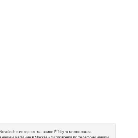
votech в интернет-магазине Elfcity.ru можно как за
 в нашем магазине в Москве или позвонив по телефону нашим