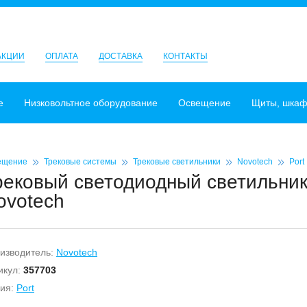
АКЦИИ
ОПЛАТА
ДОСТАВКА
КОНТАКТЫ
е
Низковольтное оборудование
Освещение
Щиты, шка
ещение
Трековые системы
Трековые светильники
Novotech
Port
рековый светодиодный светильник
ovotech
изводитель:
Novotech
икул:
357703
ия:
Port