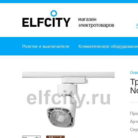
Розетки и выключатели
Климатическое оборудовани
Осв
Т
N
Про
Арт
Сер