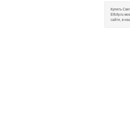
Купить Све
Elfcity.ru 
сайте, в н