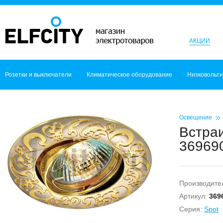
АКЦИИ
Розетки и выключатели
Климатическое оборудование
Низковольт
Освещение
Встра
369690
Производите
Артикул:
369
Серия:
Spot